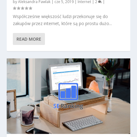
by
Aleksandra Pawlak
|
cze 5, 2019
|
Internet
|
2
|
Współcześnie większość ludzi przekonuje się do
zakupów przez internet, które są po prostu dużo...
READ MORE