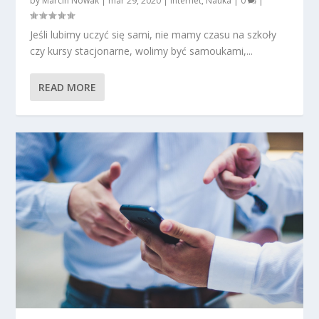
by
Marcin Nowak
|
mar 29, 2020
|
Internet
,
Nauka
|
0
|
Jeśli lubimy uczyć się sami, nie mamy czasu na szkoły
czy kursy stacjonarne, wolimy być samoukami,...
READ MORE