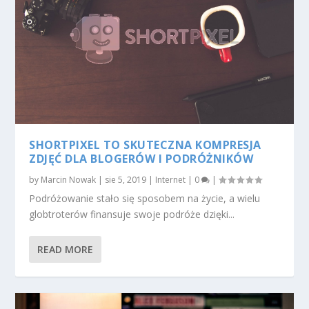
SHORTPIXEL TO SKUTECZNA KOMPRESJA
ZDJĘĆ DLA BLOGERÓW I PODRÓŻNIKÓW
by
Marcin Nowak
|
sie 5, 2019
|
Internet
|
0
|
Podróżowanie stało się sposobem na życie, a wielu
globtroterów finansuje swoje podróże dzięki...
READ MORE