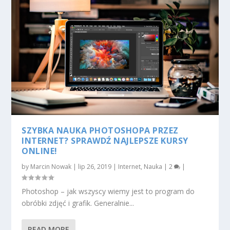
SZYBKA NAUKA PHOTOSHOPA PRZEZ
INTERNET? SPRAWDŹ NAJLEPSZE KURSY
ONLINE!
by
Marcin Nowak
|
lip 26, 2019
|
Internet
,
Nauka
|
2
|
Photoshop – jak wszyscy wiemy jest to program do
obróbki zdjęć i grafik. Generalnie...
READ MORE