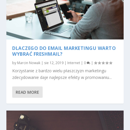
DLACZEGO DO EMAIL MARKETINGU WARTO
WYBRAĆ FRESHMAIL?
by
Marcin Nowak
|
sie 12, 2019
|
Internet
|
0
|
Korzystanie z bardzo wielu płaszczyzn marketingu
zdecydowanie daje najlepsze efekty w promowaniu...
READ MORE