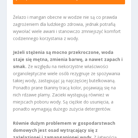
Żelazo i mangan obecne w wodzie nie są co prawda
zagrożeniem dla ludzkiego zdrowia, jednak potrafią
wywołać wiele awarii i stanowczo zmniejszyć komfort
codziennego korzystania z wody.
Jeżeli stężenia są mocno przekroczone, woda
staje się mętna, zmienia barwę, a nawet zapach i
smak.
Ze względu na niekorzystne właściwości
organoleptyczne wiele osób rezygnuje ze spożywania
takiej wody, zastępując ją najczęściej butelkowaną.
Ponadto prane tkaniny tracą kolor, pojawiają się na
nich rdzawe plamy. Zacieki występują również w
miejscach poboru wody. Są ciężkie do usunięcia, a
ponadto wymagają dużego zużycia detergentów.
Równie dużym problemem w gospodarstwach
domowych jest osad wytrącający się z
zażelazionej i zamanganionej wody
. Z łatwością