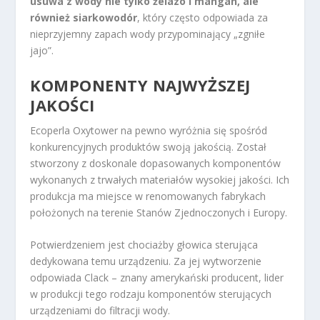
usuwa z wody nie tylko żelazo i mangan, ale
również siarkowodór
, który często odpowiada za
nieprzyjemny zapach wody przypominający „zgniłe
jajo”.
KOMPONENTY NAJWYŻSZEJ
JAKOŚCI
Ecoperla Oxytower na pewno wyróżnia się spośród
konkurencyjnych produktów swoją jakością. Został
stworzony z doskonale dopasowanych komponentów
wykonanych z trwałych materiałów wysokiej jakości. Ich
produkcja ma miejsce w renomowanych fabrykach
położonych na terenie Stanów Zjednoczonych i Europy.
Potwierdzeniem jest chociażby głowica sterująca
dedykowana temu urządzeniu. Za jej wytworzenie
odpowiada Clack – znany amerykański producent, lider
w produkcji tego rodzaju komponentów sterujących
urządzeniami do filtracji wody.