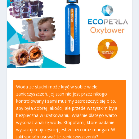
Woda ze studni może kryć w sobie wiele
zanieczyszczeń. Jej stan nie jest przez nikogo
kontrolowany i sami musimy zatroszczyć się o to,
aby była dobrej jakości, ale przede wszystkim była
bezpieczna w użytkowaniu. Właśnie dlatego warto
wykonać analizę wody. Kłopotami, które badanie
wykazuje najczęściej jest żelazo oraz mangan. W
jaki sposób usuwać te zanieczyszczenia?