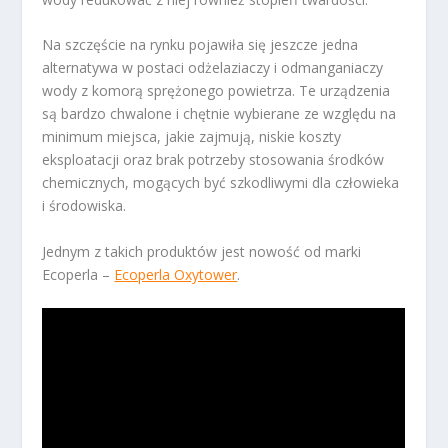
Na szczęście na rynku pojawiła się jeszcze jedna
alternatywa w postaci odżelaziaczy i odmanganiaczy
wody z komorą sprężonego powietrza. Te urządzenia
są bardzo chwalone i chętnie wybierane ze względu na
minimum miejsca, jakie zajmują, niskie koszty
eksploatacji oraz brak potrzeby stosowania środków
chemicznych, mogących być szkodliwymi dla człowieka
i środowiska.
Jednym z takich produktów jest nowość od marki
Ecoperla –
Ecoperla Oxytower
.