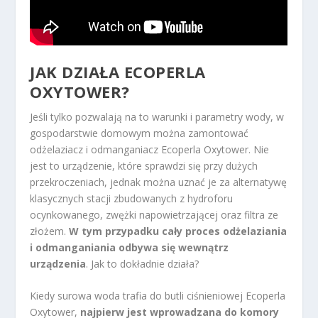
JAK DZIAŁA ECOPERLA
OXYTOWER?
Jeśli tylko pozwalają na to warunki i parametry wody, w
gospodarstwie domowym można zamontować
odżelaziacz i odmanganiacz Ecoperla Oxytower. Nie
jest to urządzenie, które sprawdzi się przy dużych
przekroczeniach, jednak można uznać je za alternatywę
klasycznych stacji zbudowanych z hydroforu
ocynkowanego, zwężki napowietrzającej oraz filtra ze
złożem.
W tym przypadku cały proces odżelaziania
i odmanganiania odbywa się wewnątrz
urządzenia
. Jak to dokładnie działa?
Kiedy surowa woda trafia do butli ciśnieniowej Ecoperla
Oxytower,
najpierw jest wprowadzana do komory