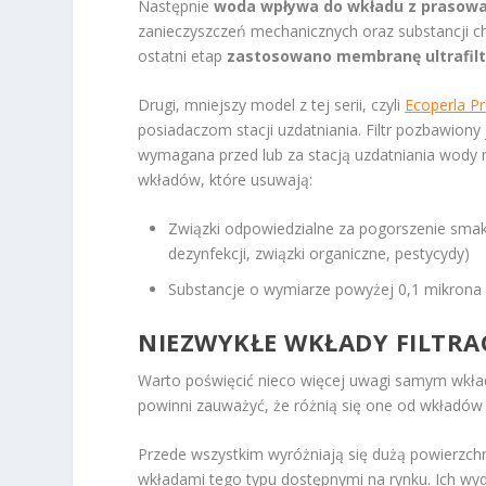
Następnie
woda wpływa do wkładu z praso
zanieczyszczeń mechanicznych oraz substancji c
ostatni etap
zastosowano membranę ultrafiltr
Drugi, mniejszy model z tej serii, czyli
Ecoperla P
posiadaczom stacji uzdatniania. Filtr pozbawiony 
wymagana przed lub za stacją uzdatniania wody 
wkładów, które usuwają:
Związki odpowiedzialne za pogorszenie smak
dezynfekcji, związki organiczne, pestycydy)
Substancje o wymiarze powyżej 0,1 mikrona (b
NIEZWYKŁE WKŁADY FILTRA
Warto poświęcić nieco więcej uwagi samym wkład
powinni zauważyć, że różnią się one od wkładów
Przede wszystkim wyróżniają się dużą powierzchni
wkładami tego typu dostępnymi na rynku. Ich w