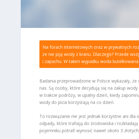
Na forach internetowych oraz w prywatnych roz
że nie piją wody z kranu. Dlaczego? Przede ws
i zapachu. W takim wypadku woda butelkowana 
Badania przeprowadzone w Polsce wykazały, że 
nas. Są osoby, które decydują się na zakup wody 
w trakcie podróży, w upalny dzień, kiedy zapomną
wody do picia korzystają na co dzień.
To rozwiązanie nie jest jednak korzystne ani dla i
odpady, które trafiają do środowiska i rozkładają
pojemniku potrafi wynosić nawet około 3 złotych, c