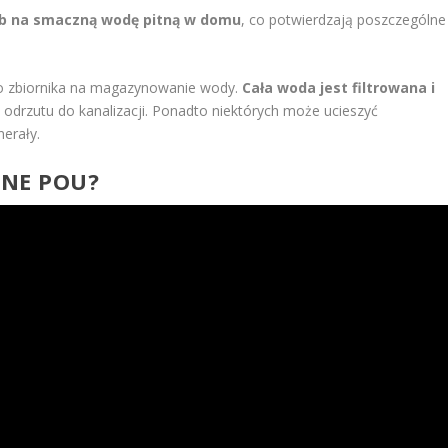
ób na smaczną wodę pitną w domu
, co potwierdzają poszczególne
go zbiornika na magazynowanie wody.
Cała woda jest filtrowana i
 odrzutu do kanalizacji. Ponadto niektórych może ucieszyć
erały.
INE POU?