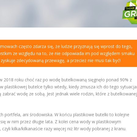
mowach często zdarza się, że ludzie przyznają się wprost do tego,
zystkim ze względu na to, że nie odpowiada im pod względem smaku
zyskuje zdecydowaną przewagę, a przecież nie musi tak być!
w 2018 roku choć raz po wodę butelkowaną sięgnęło ponad 90% z
w plastikowej butelce tylko wtedy, kiedy zmusza ich do tego sytuacja
 zabrać wodę ze sobą. Jest jednak wiele rodzin, które z butelkowane
ch portfela, ani środowiska. W końcu plastikowe butelki to kolejne
 się w nim przez długie lata. Z kolei cena wody w plastikowym
zyli kilka/kilkanaście razy więcej niż litr wody pobranej z kranu.