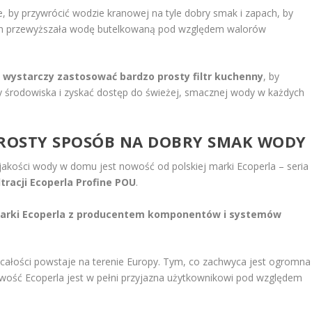
e, by przywrócić wodzie kranowej na tyle dobry smak i zapach, by
ch przewyższała wodę butelkowaną pod względem walorów
j wystarczy zastosować bardzo prosty filtr kuchenny
, by
ny środowiska i zyskać dostęp do świeżej, smacznej wody w każdych
PROSTY SPOSÓB NA DOBRY SMAK WODY
 jakości wody w domu jest nowość od polskiej marki Ecoperla – seria
tracji Ecoperla Profine POU
.
marki Ecoperla z producentem komponentów i systemów
 całości powstaje na terenie Europy. Tym, co zachwyca jest ogromna
wość Ecoperla jest w pełni przyjazna użytkownikowi pod względem