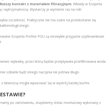
dłuższy kontakt z materiałem filtracyjnym
. Wkłady w Ecoperla
ą i wytrzymałością. Wystarczy je wymienić raz na rok!
ykła szczelność. Praktycznie nie ma szans na przedostanie się
bakteriologicznego.
kowane Ecoperla Profine POU są niezwykle przyjazne użytkownikowi.
!
wnież wylewkę, przez którą będzie przepływała przefiltrowana woda
nie szklanki bądź innego naczynia nie potrwa długo.
 z łatwością mogła wpasować się w wystrój każdej kuchni.
ZESTAWIE?
zymamy po zamówieniu, znajdziemy stelaż montażowy wykonany z