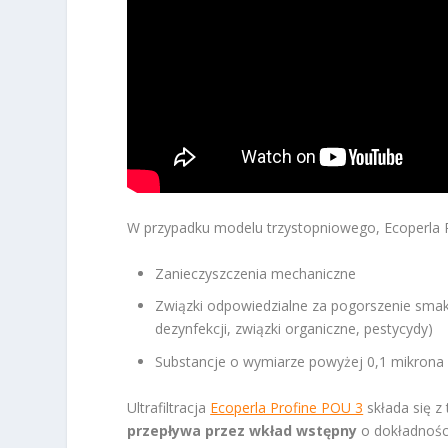
W przypadku modelu trzystopniowego, Ecoperla Pr
Zanieczyszczenia mechaniczne
Związki odpowiedzialne za pogorszenie smak
dezynfekcji, związki organiczne, pestycydy)
Substancje o wymiarze powyżej 0,1 mikrona (b
Ultrafiltracja
Ecoperla Profine POU 3
składa się z
przepływa przez wkład wstępny
o dokładności