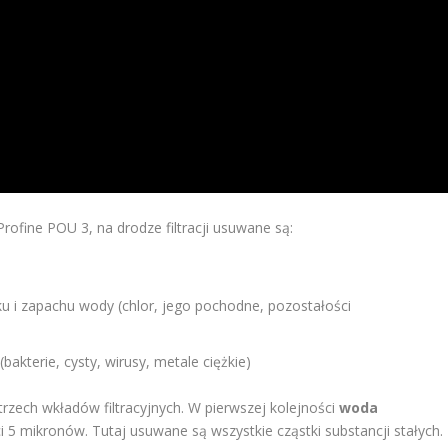
ofine POU 3, na drodze filtracji usuwane są:
u i zapachu wody (chlor, jego pochodne, pozostałości
akterie, cysty, wirusy, metale ciężkie)
 trzech wkładów filtracyjnych. W pierwszej kolejności
woda
 5 mikronów. Tutaj usuwane są wszystkie cząstki substancji stałych.