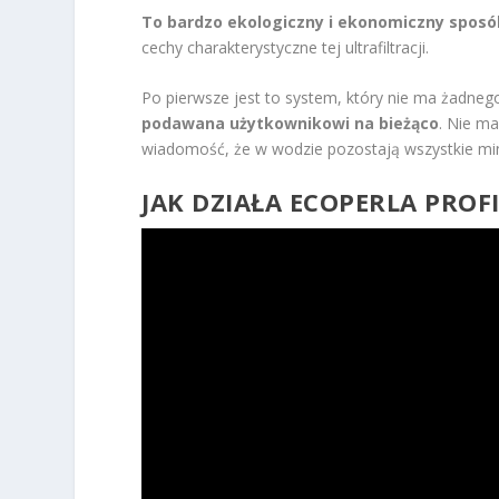
To bardzo ekologiczny i ekonomiczny spos
cechy charakterystyczne tej ultrafiltracji.
Po pierwsze jest to system, który nie ma żadne
podawana użytkownikowi na bieżąco
. Nie ma
wiadomość, że w wodzie pozostają wszystkie min
JAK DZIAŁA ECOPERLA PROF