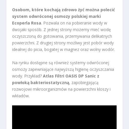
Osobom, które kochają zdrowo żyć można polecić
system odwróconej osmozy polskiej marki
Ecoperla Rosa
. Pozwala on na pobieranie wody w
dwojaki sposób. Z jednej strony możemy mieć wodę
oczyszczoną do gotowania, przemywania delikatnych
powierzchni. Z drugiej strony możliwy jest pobór wody
idealnej do picia, bogatej w magnez oraz wolny wodór.
Na rynku dostępne są również systemy odwróconej
osmozy zapewniające najwyższą higienę oczyszczania
wody. Przykład?
Atlas Filtri OASIS DP Sanic z
powłoką bakteriostatyczną
, zapobiegającą
rozwojowi mikroorganizmów na powierzchni kloszy i
wkładów.