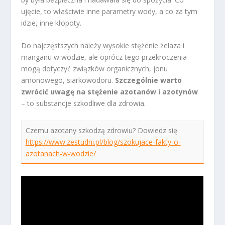
ujęcie, to właściwie inne parametry wody, a co za tym
idzie, inne kłopoty.
Do najczęstszych należy wysokie stężenie żelaza i
manganu w wodzie, ale oprócz tego przekroczenia
mogą dotyczyć związków organicznych, jonu
amonowego, siarkowodoru.
Szczególnie warto
zwrócić uwagę na stężenie azotanów i azotynów
– to substancje szkodliwe dla zdrowia.
Czemu azotany szkodzą zdrowiu? Dowiedz się:
https://www.zestudni.pl/blog/szokujace-fakty-o-
azotanach-w-wodzie/