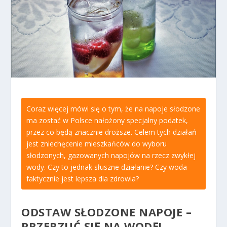
Coraz więcej mówi się o tym, że na napoje słodzone
ma zostać w Polsce nałożony specjalny podatek,
przez co będą znacznie droższe. Celem tych działań
jest zniechęcenie mieszkańców do wyboru
słodzonych, gazowanych napojów na rzecz zwykłej
wody. Czy to jednak słuszne działanie? Czy woda
faktycznie jest lepsza dla zdrowia?
ODSTAW SŁODZONE NAPOJE –
PRZERZUĆ SIĘ NA WODĘ!