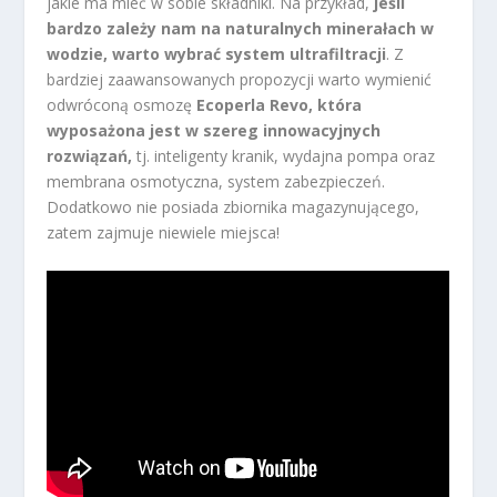
jakie ma mieć w sobie składniki. Na przykład,
jeśli
bardzo zależy nam na naturalnych minerałach w
wodzie, warto wybrać system ultrafiltracji
. Z
bardziej zaawansowanych propozycji warto wymienić
odwróconą osmozę
Ecoperla Revo, która
wyposażona jest w szereg innowacyjnych
rozwiązań,
tj. inteligenty kranik, wydajna pompa oraz
membrana osmotyczna, system zabezpieczeń.
Dodatkowo nie posiada zbiornika magazynującego,
zatem zajmuje niewiele miejsca!