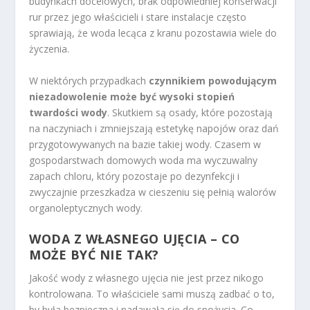
budynkach docelowych, brak odpowiedniej konserwacji
rur przez jego właścicieli i stare instalacje często
sprawiają, że woda lecąca z kranu pozostawia wiele do
życzenia.
W niektórych przypadkach
czynnikiem powodującym
niezadowolenie może być wysoki stopień
twardości wody
. Skutkiem są osady, które pozostają
na naczyniach i zmniejszają estetykę napojów oraz dań
przygotowywanych na bazie takiej wody. Czasem w
gospodarstwach domowych woda ma wyczuwalny
zapach chloru, który pozostaje po dezynfekcji i
zwyczajnie przeszkadza w cieszeniu się pełnią walorów
organoleptycznych wody.
WODA Z WŁASNEGO UJĘCIA – CO
MOŻE BYĆ NIE TAK?
Jakość wody z własnego ujęcia nie jest przez nikogo
kontrolowana. To właściciele sami muszą zadbać o to,
by była bezpieczna i nadawała się do spożycia. Co