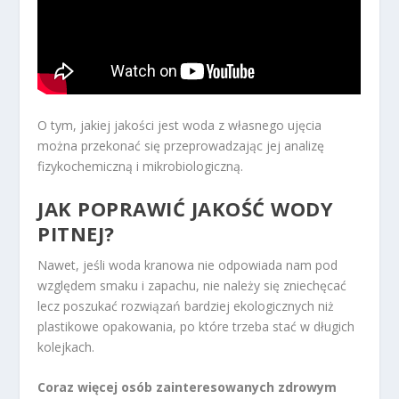
O tym, jakiej jakości jest woda z własnego ujęcia
można przekonać się przeprowadzając jej analizę
fizykochemiczną i mikrobiologiczną.
JAK POPRAWIĆ JAKOŚĆ WODY
PITNEJ?
Nawet, jeśli woda kranowa nie odpowiada nam pod
względem smaku i zapachu, nie należy się zniechęcać
lecz poszukać rozwiązań bardziej ekologicznych niż
plastikowe opakowania, po które trzeba stać w długich
kolejkach.
Coraz więcej osób zainteresowanych zdrowym