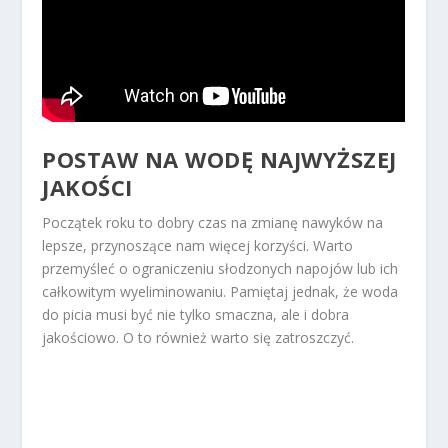
POSTAW NA WODĘ NAJWYŻSZEJ
JAKOŚCI
Początek roku to dobry czas na zmianę nawyków na
lepsze, przynoszące nam więcej korzyści. Warto
przemyśleć o ograniczeniu słodzonych napojów lub ich
całkowitym wyeliminowaniu. Pamiętaj jednak, że woda
do picia musi być nie tylko smaczna, ale i dobra
jakościowo. O to również warto się zatroszczyć.