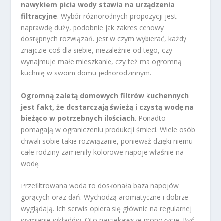
nawykiem picia wody stawia na urządzenia
filtracyjne
. Wybór różnorodnych propozycji jest
naprawdę duży, podobnie jak zakres cenowy
dostępnych rozwiązań. Jest w czym wybierać, każdy
znajdzie coś dla siebie, niezależnie od tego, czy
wynajmuje małe mieszkanie, czy też ma ogromną
kuchnię w swoim domu jednorodzinnym.
Ogromną zaletą domowych filtrów kuchennych
jest fakt, że dostarczają świeżą i czystą wodę na
bieżąco w potrzebnych ilościach
. Ponadto
pomagają w ograniczeniu produkcji śmieci. Wiele osób
chwali sobie takie rozwiązanie, ponieważ dzięki niemu
całe rodziny zamieniły kolorowe napoje właśnie na
wodę.
Przefiltrowana woda to doskonała baza napojów
gorących oraz dań. Wychodzą aromatyczne i dobrze
wyglądają. Ich serwis opiera się głównie na regularnej
wymianie wkładów. Oto najciekawsze propozycje. Być