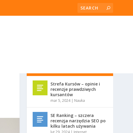
RECENT POSTS
Strefa Kursów – opinie i
recenzje prawdziwych
kursantów
mar 5, 2024
|
Nauka
SE Ranking – szczera
recenzja narzędzia SEO po
kilku latach używania
lut 29, 2024
|
Internet