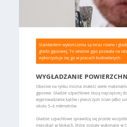
Standardem wykończenia są teraz równe i gładkie
gładzi gipsowej. To właśnie gips pozwala na ła
wykorzystuje się go w pracach budowlanych.
WYGŁADZANIE POWIERZCHNI
Obecnie na rynku można znaleźć wiele materiałów
gipsowe. Gładzie szpachlowe służą najczęściej d
wyprowadzania kątów i płaszczyzn ścian (albo su
około 5–6 milimetrów.
Gładzie szpachlowe sprawdzą się przede wszystk
mieszkań w blokach, które zostały wykonane w tzw