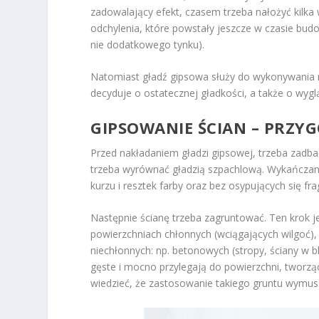
zadowalający efekt, czasem trzeba nałożyć kilka
odchylenia, które powstały jeszcze w czasie budo
nie dodatkowego tynku).
Natomiast gładź gipsowa służy do wykonywania 
decyduje o ostatecznej gładkości, a także o wyglą
GIPSOWANIE ŚCIAN – PRZY
Przed nakładaniem gładzi gipsowej, trzeba zadba
trzeba wyrównać gładzią szpachlową. Wykańczana p
kurzu i resztek farby oraz bez osypujących się f
Następnie ścianę trzeba zagruntować. Ten krok j
powierzchniach chłonnych (wciągających wilgoć), 
niechłonnych: np. betonowych (stropy, ściany w bl
gęste i mocno przylegają do powierzchni, tworząc
wiedzieć, że zastosowanie takiego gruntu wymusz