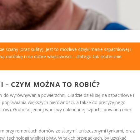
 ściany (oraz sufity). Jest to możliwe dzięki masie szpachlowej i
twą obróbkę i ma dobre właściwości – dlatego tak skutecznie
 – CZYM MOŻNA TO ROBIĆ?
 do wyrównywania powierzchni. Gładzie dzieli się na szpachlowe i
o poprawiania większych nierówności, a także do precyzyjnego
fitów). Grubość jednej warstwy nakładanej szpachli powinna mieć
im przy remontach domów ze starymi, zniszczonymi tynkami, oraz
. technologii wielkiej płyty. W takich przypadkach, by uzyskać