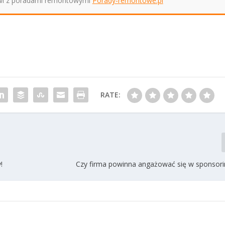
sowi z poradami remontowymi
Porady-remontowe.pl
RATE:
!
Czy firma powinna angażować się w sponsori