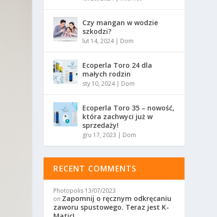
Czy mangan w wodzie
szkodzi?
lut 14, 2024
|
Dom
Ecoperla Toro 24 dla
małych rodzin
sty 10, 2024
|
Dom
Ecoperla Toro 35 – nowość,
która zachwyci już w
sprzedaży!
gru 17, 2023
|
Dom
RECENT COMMENTS
Photopolis
13/07/2023
Zapomnij o ręcznym odkręcaniu
on
zaworu spustowego. Teraz jest K-
Matic!