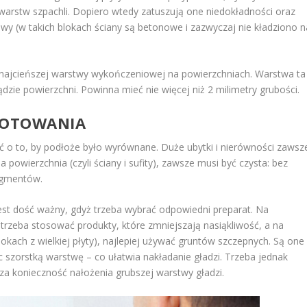
 warstw szpachli. Dopiero wtedy zatuszują one niedokładności oraz
wy (w takich blokach ściany są betonowe i zazwyczaj nie kładziono n
najcieńszej warstwy wykończeniowej na powierzchniach. Warstwa ta
dzie powierzchni. Powinna mieć nie więcej niż 2 milimetry grubości.
GOTOWANIA
ć o to, by podłoże było wyrównane. Duże ubytki i nierówności zawsz
owierzchnia (czyli ściany i sufity), zawsze musi być czysta: bez
ragmentów.
est dość ważny, gdyż trzeba wybrać odpowiedni preparat. Na
trzeba stosować produkty, które zmniejszają nasiąkliwość, a na
okach z wielkiej płyty), najlepiej używać gruntów szczepnych. Są one
 szorstką warstwę – co ułatwia nakładanie gładzi. Trzeba jednak
a konieczność nałożenia grubszej warstwy gładzi.